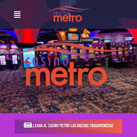
LLEGAN AL CASINO METRO LAS NUEVAS TRAGAMONEDAS