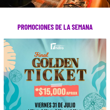
PROMOCIONES DE LA SEMANA