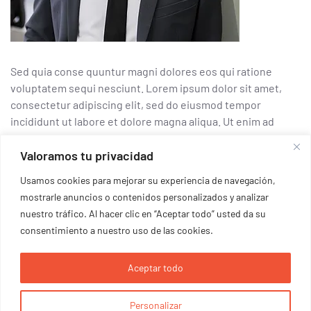
Sed quia conse quuntur magni dolores eos qui ratione
voluptatem sequi nesciunt. Lorem ipsum dolor sit amet,
consectetur adipiscing elit, sed do eiusmod tempor
incididunt ut labore et dolore magna aliqua. Ut enim ad
minim veniam, quis nostrud exercitation ullamco laboris
Valoramos tu privacidad
nisi ut aliquip ex ea commodo consequat. There are...
Usamos cookies para mejorar su experiencia de navegación,
mostrarle anuncios o contenidos personalizados y analizar
nuestro tráfico. Al hacer clic en “Aceptar todo” usted da su
consentimiento a nuestro uso de las cookies.
1
2
Aceptar todo
Personalizar